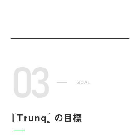
『Trunq』
の目標