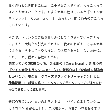
我々の行動は世間的には本当に小さなことですが、我々にとって
はとても大きなことです。お店を休業し続けていると「ワイン食
堂トランク」「Casa Trunq」は、あっという間に過去の店になっ
てしまいます。
そこで、トランクのご飯を楽しみにしてくださっていた皆さま
に。また、大切な取引先の皆さまに、我々のわがままである休業
による損害を少しでもやわらげ、ご迷惑をおかけしないために。
また、正直、我々の存続のために。
閉店している3店舗のうち、久茂地の「Casa Trunq」、新都心の
「ワイン食堂トランク ニカイゴハン 新都心店」の2店舗を製造者
しかいない、安全な『クローズドファクトリーキッチン』とし、
休業期間中、料理を作り、
イタリアンのテイクアウトのご注文をお
受けできるように致します。
新都心近辺にお住まいのお客さまは、「ワイン食堂トランク ニ
カイゴハン 新都心店」に、久茂地以南にお住まいのお客さまは