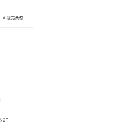
ーキ販売業務
F
2F