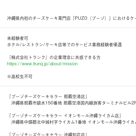
沖縄県内初のチーズケーキ専門店「PUZO（プーゾ）」におけるケ
未経験者可
ホテル/レストラン/ケーキ店等でのサービス業務経験者優遇
『株式会社トランク』の企業理念に共感できる方
https://www.trunq.jp/about/mission
※高校生不可
「プーゾチーズケーキセラー 那覇空港店」
沖縄県那覇市鏡水150番地 那覇空港国内線旅客ターミナルビル2
「プーゾチーズケーキセラー イオンモール沖縄ライカム店」
沖縄県中頭郡北中城村字ライカム1番地 イオンモール沖縄ライカム
「プーゾチーズケーキセラー 沖縄知花店」