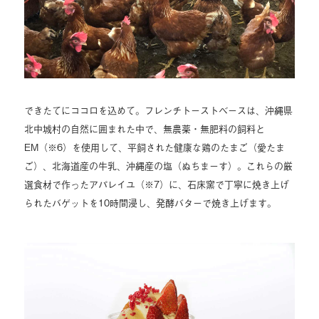
できたてにココロを込めて。フレンチトーストベースは、沖縄県
北中城村の自然に囲まれた中で、無農薬・無肥料の飼料と
EM（※6）を使用して、平飼された健康な鶏のたまご（愛たま
ご）、北海道産の牛乳、沖縄産の塩（ぬちまーす）。これらの厳
選食材で作ったアパレイユ（※7）に、石床窯で丁寧に焼き上げ
られたバゲットを10時間浸し、発酵バターで焼き上げます。