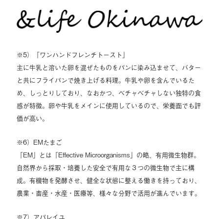
※5）「ワンハンドフレンチトースト」
主に牛乳と溶いた卵を混ぜたものをパンに染み込ませて、バター
と共にフライパンで焼き上げる料理。牛乳や卵を含んでいるた
め、しっとりしており、なおかつ、ベチャベチャしない独特の食
感が特徴。卵や牛乳をメインに使用しているので、栄養面でも評
価が高い。
※6）EMたまご
「EM」とは「Effective Microorganisms」の略、有用微生物群。
自然界から採取・培養した安全で有用な３つの微生物で主に構
成。有機物を発酵させ、健全な状態に整える働きを持っており、
農業・畜産・水産・医療等、様々な分野で活用が進んでいます。
※7）アパレイユ