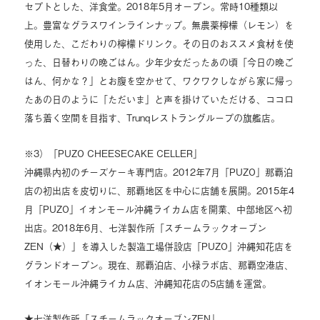
セプトとした、洋食堂。2018年5月オープン。常時10種類以
上。豊富なグラスワインラインナップ。無農薬檸檬（レモン）を
使用した、こだわりの檸檬ドリンク。その日のおススメ食材を使
った、日替わりの晩ごはん。少年少女だったあの頃「今日の晩ご
はん、何かな？」とお腹を空かせて、ワクワクしながら家に帰っ
たあの日のように「ただいま」と声を掛けていただける、ココロ
落ち着く空間を目指す、Trunqレストラングループの旗艦店。
※3）「PUZO CHEESECAKE CELLER」
沖縄県内初のチーズケーキ専門店。2012年7月「PUZO」那覇泊
店の初出店を皮切りに、那覇地区を中心に店舗を展開。2015年4
月「PUZO」イオンモール沖縄ライカム店を開業、中部地区へ初
出店。2018年6月、七洋製作所「スチームラックオーブン
ZEN（★）」を導入した製造工場併設店「PUZO」沖縄知花店を
グランドオープン。現在、那覇泊店、小禄ラボ店、那覇空港店、
イオンモール沖縄ライカム店、沖縄知花店の5店舗を運営。
★七洋製作所「スチームラックオーブンZEN」