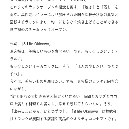
これまでのラックオーブンの概念を覆す、「焼き」と「蒸し」を
両立。高性能ボイラーにより加圧された細かな粒子状態の蒸気と
回転するラックにより、均一にむらなく焼き上げることができる
世界初のスチームラックオーブン。
※4）「& Life Okinawa」
お客様は、美味しいものを食べたい。でも、もう少しだけナチュ
ラルに。
もう少しだけオーガニックに。そう、「ほんの少しだけ、ひとつ
ずつ」。
我々は、美味いものを届けたい。でも、お客様のカラダと向き合
いながら、
‟食”と関わる大切さも考え続けていきたい。時間とカラダとココ
ロを満たす料理をお届けし、幸せを感じてもらいたい。そう、
「出来ることから、ひとつずつ」。「＆life Okinawa」は株式会
社トランクが展開する店舗や商品のクオリティコンセプトです。