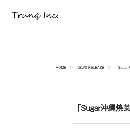
HOME
NEWS RELEASE
「Sug
＞
＞
「Sugar沖縄