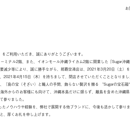
お
所」をご利用いただき、誠にありがとうございます。
ターミナル2階、また、イオンモール沖縄ライカム2階に開業した「Sugar
要減少等により、誠に勝手ながら、那覇空港店は、2021年3月20日（土）
、2021年4月15日（木）を持ちまして、閉店させていただくこととなりまし
、『島の宝（そざい）と職人の手間、飾らない贅沢を贈る ‟Sugarの宝石箱
る海外からのお客様にも向けて、沖縄本島だけに限らず、離島を含めた沖縄県
て参りました。
で培ったノウハウや経験を、弊社で展開する他ブランドに、今後も活かして参り
と、厚くお礼を申し上げます。