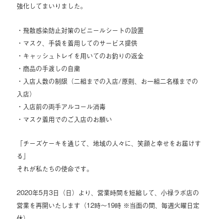
強化してまいりました。
・飛散感染防止対策のビニールシートの設置
・マスク、手袋を着用してのサービス提供
・キャッシュトレイを用いてのお釣りの返金
・商品の手渡しの自粛
・入店人数の制限（二組までの入店/原則、お一組二名様までの
入店）
・入店前の両手アルコール消毒
・マスク着用でのご入店のお願い
「チーズケーキを通じて、地域の人々に、笑顔と幸せをお届けす
る」
それが私たちの使命です。
2020年5月3日（日）より、営業時間を短縮して、小禄ラボ店の
営業を再開いたします（12時～19時 ※当面の間、毎週火曜日定
休）。